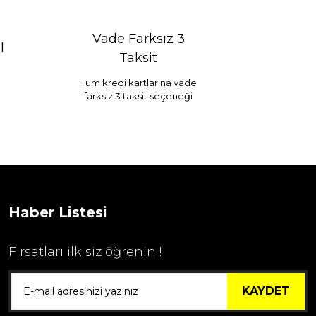
Vade Farksız 3
l
Taksit
Tüm kredi kartlarına vade
farksız 3 taksit seçeneği
Haber Listesi
Fırsatları ilk siz öğrenin !
KAYDET