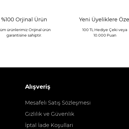
%100 Orjinal Ürün
Yeni Üyeliklere Öze
üm ürünlerimiz Orijinal ürün
100 TL Hediye Çeki veya
garantisine sahiptir.
10.000 Puan
Alışveriş
Mesafeli Satış Sözleşmesi
Gizlilik ve Güvenlik
İptal İade Koşullari