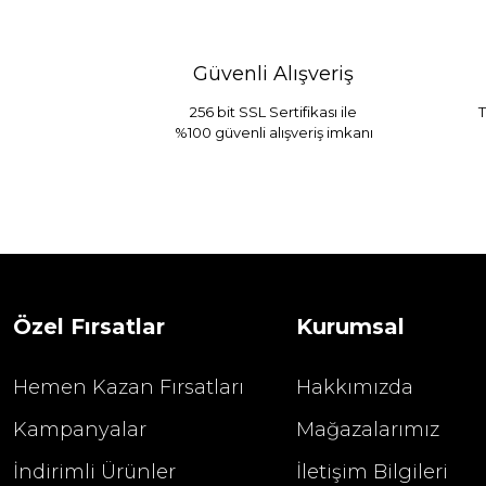
Güvenli Alışveriş
256 bit SSL Sertifikası ile
T
%100 güvenli alışveriş imkanı
Özel Fırsatlar
Kurumsal
Hemen Kazan Fırsatları
Hakkımızda
Kampanyalar
Mağazalarımız
İndirimli Ürünler
İletişim Bilgileri