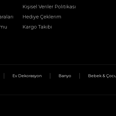
Kişisel Veriler Politikası
raları
Hediye Çeklerim
rmu
Kargo Takibi
u
Ev Dekorasyon
Banyo
Bebek & Çoc