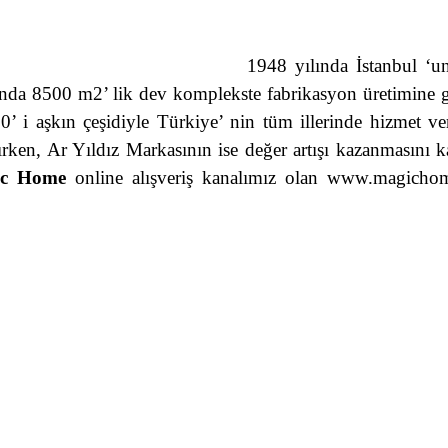
1948 yılında İstanbul ‘u
nda 8500 m2’ lik dev komplekste fabrikasyon üretimine geç
0’ i aşkın çeşidiyle Türkiye’ nin tüm illerinde hizmet ve
ırken, Ar Yıldız Markasının ise değer artışı kazanmasını k
ic Home
online alışveriş kanalımız olan
www.magichom